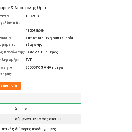
ωμής & Αποστολής Όροι:
τητα
100PCS
γελίας min:
negotiable
ευασία
Τυποποιημένη συσκευασία
ομέρειες:
εξαγωγής
ος παράδοσης:
μέσα σε 10 ημέρες
 πληρωμής:
T/T
τότητα
30000PCS ΑΝΑ ημέρα
φοράς:
ικοινωνία
Άσπρος
σύμφωνα με το σας απαιτεί
ματικός
διάφορες προδιαγραφές