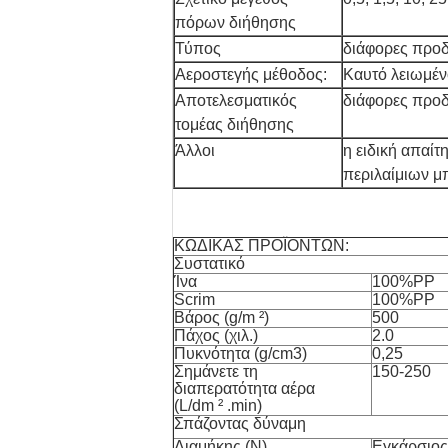
πόρων διήθησης
Τύπος
διάφορες προ
Αεροστεγής μέθοδος:
Καυτό λειωμέν
Αποτελεσματικός
διάφορες προ
τομέας διήθησης
Άλλοι
η ειδική απαίτ
περιλαίμιων μ
ΚΩΔΙΚΑΣ ΠΡΟΪΟΝΤΩΝ:
Συστατικό
Ίνα
100%PP
Scrim
100%PP
Βάρος (g/m ²)
500
Πάχος (χιλ.)
2.0
Πυκνότητα (g/cm3)
0,25
Σημάνετε τη
150-250
διαπερατότητα αέρα
(L/dm ² .min)
Σπάζοντας δύναμη
Διαμήκης (Ν)
Εγκάρσιος