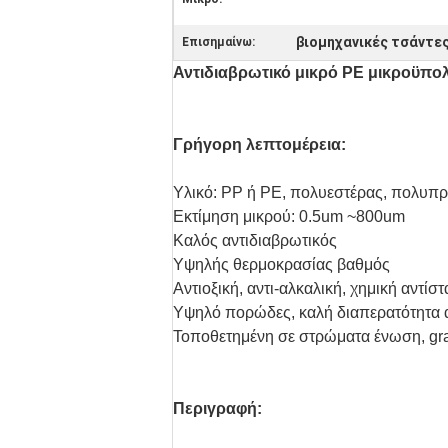
βιομηχανικές τσάντε
Επισημαίνω:
Αντιδιαβρωτικό μικρό PE μικροϋπ
Γρήγορη λεπτομέρεια:
Υλικό: PP ή PE, πολυεστέρας, πολυπ
Εκτίμηση μικρού: 0.5um ~800um
Καλός αντιδιαβρωτικός
Υψηλής θερμοκρασίας βαθμός
Αντιοξική, αντι-αλκαλική, χημική αντίσ
Υψηλό πορώδες, καλή διαπερατότητα 
Τοποθετημένη σε στρώματα ένωση, gr
Περιγραφή: