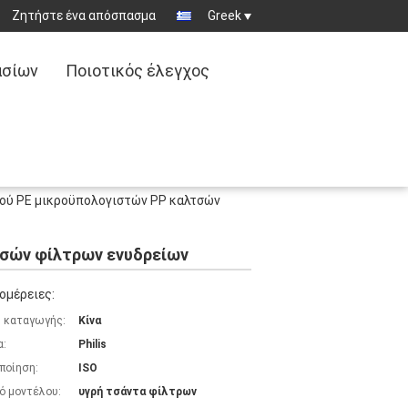
Ζητήστε ένα απόσπασμα
Greek
ασίων
Ποιοτικός έλεγχος
ρού PE μικροϋπολογιστών PP καλτσών
τσών φίλτρων ενυδρείων
ομέρειες:
 καταγωγής:
Κίνα
α:
Philis
ποίηση:
ISO
ό μοντέλου:
υγρή τσάντα φίλτρων