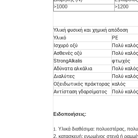
>1000
>1200
Υλική φυσική και χημική απόδοση
Υλικό
PE
Ισχυρό οξύ
Πολύ καλό
Ασθενές οξύ
Πολύ καλό
StrongAlkalis
φτωχός
Αδύνατα αλκάλια
Πολύ καλό
Διαλύτες
Πολύ καλό
Οξειδωτικός πράκτορας
καλός
Αντίσταση γδαρσίματος
Πολύ καλό
Ειδοποιήσεις:
Υλικά διαθέσιμα: πολυεστέρας, πολ
1.
2. κατασκευή: ενωμένος στενά ή ραμμ