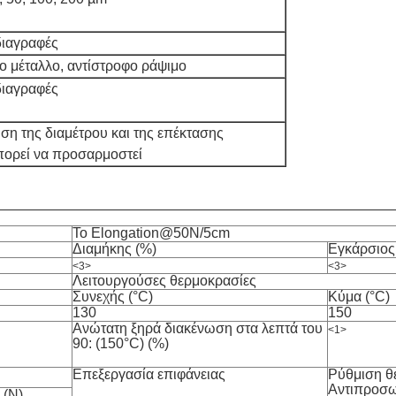
διαγραφές
ο μέταλλο, αντίστροφο ράψιμο
διαγραφές
ηση της διαμέτρου και της επέκτασης
πορεί να προσαρμοστεί
Το Elongation@50N/5cm
Διαμήκης (%)
Εγκάρσιος
<3>
<3>
Λειτουργούσες θερμοκρασίες
Συνεχής (°C)
Κύμα (°C)
130
150
Ανώτατη ξηρά διακένωση στα λεπτά του
<1>
90: (150°C) (%)
Επεξεργασία επιφάνειας
Ρύθμιση θ
Αντιπροσω
 (Ν)