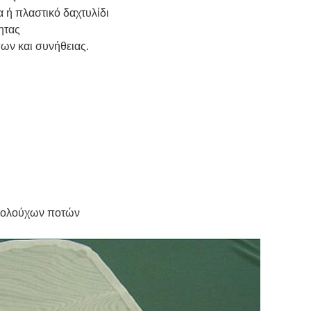
α ή πλαστικό δαχτυλίδι
ητας
ων και συνήθειας.
κοολούχων ποτών