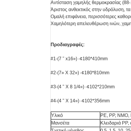
Αντίσταση χαμηλής θερμοκρασίας (88
Άριστος ανθεκτικός στην υδρόλυση, τα 
Ομαλή επιφάνεια, περισσότερες καθορ
Χαμηλότερη απελευθέρωση ινών, χαμη
Προδιαγραφές:
#1-(7 " x16») -¢180*410mm
#2-(7» Χ 32») -¢180*810mm
#3-(4 " Χ 8 1/4») -¢102*210mm
#4-(4 " Χ 14») -¢102*356mm
Υλικό
PE, PP, NMO,
Μανσέτα
Κλειδαριά PP,
Σχετικό μέγεθος
0,5, 1,5, 10, 2