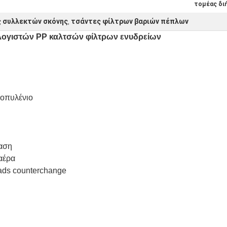
τομέας δι
ς συλλεκτών σκόνης
τσάντες φίλτρων βαριών πέπλων
,
ολογιστών PP καλτσών φίλτρων ενυδρείων
ροπυλένιο
ταση
αέρα
ads counterchange