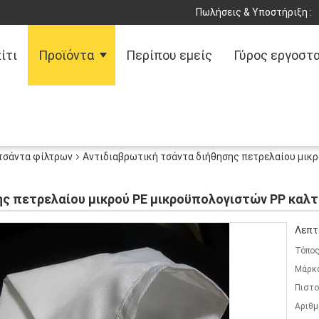
Πωλήσεις & Υποστήριξη :
ίτι
Προϊόντα
Περίπου εμείς
Γύρος εργοστ
τσάντα φίλτρων
Αντιδιαβρωτική τσάντα διήθησης πετρελαίου μικ
ης πετρελαίου μικρού PE μικροϋπολογιστών PP καλ
Λεπτ
Τόπος
Μάρκ
Πιστο
Αριθμ