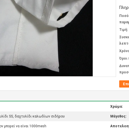
Πληρ
Ποσό
παραγ
Τιμή:
Συσκ
λεπτ
Χρόν
Όροι
Δυνα
προσ
Επ
Χρώμα:
υλίδι SS, δαχτυλίδι καλωδίων σιδήρου
Μέγεθος:
λον μπορεί να είναι 1000mesh
Αποτελεσ