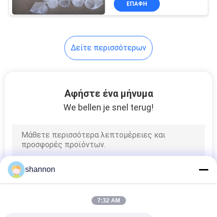
ΕΠΑΦΉ
14
P84 ύφασμα
φίλτρων
Δείτε περισσότερων
Αφήστε ένα μήνυμα
We bellen je snel terug!
14
Ύφασμα φίλτρων
ΜΑΔ
shannon
7:32 AM
16