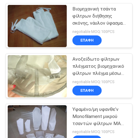
Βιομηχανική τσάντα
24
φίλτρων διήθησης
Υφαμένο ύφασμα
σκόνης, νάυλον ύφασμα
φίλτρων μικρού Nomex
negotiable MOQ:100PCS
φίλτρων
γυαλιού
ΕΠΑΦΉ
Ανοξείδωτο φίλτρων
πλέγματος βιομηχανικό
φίλτρων πλέγμα μέσων
13
φίλτρων τσαντών
negotiable MOQ:100PCS
Νάυλον ύφασμα
υψηλής θερμοκρασίας 2-
ΕΠΑΦΉ
635
φίλτρων
Υφαμένο/μη υφανθε'ν
Monofilament μικρού
τσαντών φίλτρων ΜΑΔ
FMS νάυλον ύφασμα
negotiable MOQ:100PCS
φίλτρων