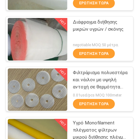
ΈΛΕΓΧΟΣ
ΕΡΏΤΗΣΗ ΤΏΡΑ
HOT
Διάφραγμα διήθησης
ΜΑΣ
57
μικρών υγρών / σκόνης
ΕΛΆΤΕ
Ύφασμα φίλτρων
ΣΕ
negotiable MOQ:50 μέτρα.
μικρού
ΕΠΑΦΉ
ΕΡΏΤΗΣΗ ΤΏΡΑ
ΜΕ
HOT
Φιλτράρισμα πολυεστέρα
και νάιλον με υψηλή
ΖΗΤΉΣΤΕ
αντοχή σε θερμότητα
13
και οξύ για αντοχή
ΈΝΑ
0.01usd/pcs MOQ:100meter
Αξεσουάρ πρέσας
ΕΡΏΤΗΣΗ ΤΏΡΑ
ΑΠΌΣΠΑΣΜΑ
φίλτρου
HOT
Υγρό Monofilament
SITEMAP
πλέγματος φίλτρων
μικρού διήθησης πλέγμα