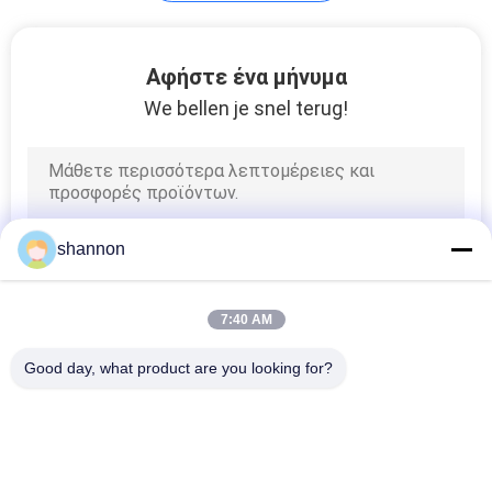
Ύφασμα φίλτρων
Αφήστε ένα μήνυμα
FMS
We bellen je snel terug!
15
shannon
φυγοκεντρική
υδραντλία
7:40 AM
Good day, what product are you looking for?
Λαϊκή κατηγορία
Όλα
15
Ύφασμα Φίλτρων 
Ύφασμα Ίνας Υάλου