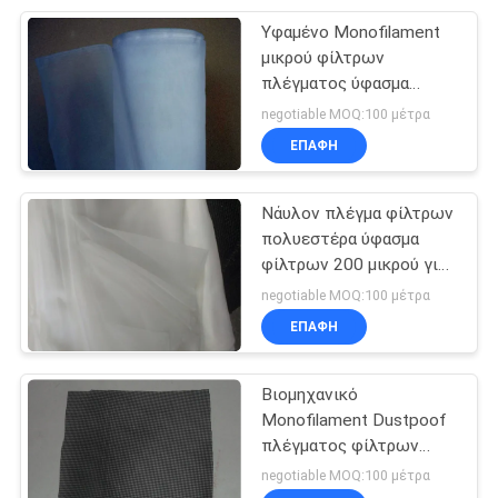
Υφαμένο Monofilament
24
μικρού φίλτρων
Υφαμένο ύφασμα
πλέγματος ύφασμα
φίλτρων αντι σκόνης
negotiable MOQ:100 μέτρα
φίλτρων
βιομηχανικό
ΕΠΑΦΉ
Νάυλον πλέγμα φίλτρων
πολυεστέρα ύφασμα
φίλτρων 200 μικρού για
13
την υγρή διήθηση
negotiable MOQ:100 μέτρα
Νάυλον ύφασμα
ΕΠΑΦΉ
φίλτρων
Βιομηχανικό
Monofilament Dustpoof
πλέγματος φίλτρων
μικρού πολυεστέρα
negotiable MOQ:100 μέτρα
ύφασμα φίλτρων