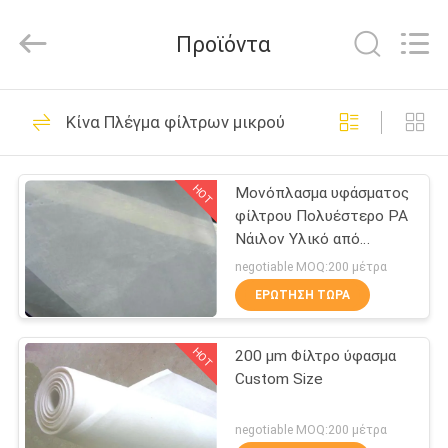
Philis
Filter
Technology
Προϊόντα
Co.,
Ltd..
All
Rights
ΣΠΊΤΙ
Reserved.
48
Κίνα Πλέγμα φίλτρων μικρού
Ύφασμα φίλτρων
ΠΡΟΪΌΝΤΑ
σκόνης
HOT
Μονόπλασμα υφάσματος
φίλτρου Πολυέστερο PA
ΠΕΡΊΠΟΥ
Νάιλον Υλικό από
ΕΜΕΊΣ
ανοξείδωτο χάλυβα
negotiable MOQ:200 μέτρα
ΕΡΏΤΗΣΗ ΤΏΡΑ
23
ΓΎΡΟΣ
HOT
200 μm Φίλτρο ύφασμα
ΕΡΓΟΣΤΑΣΊΩΝ
Ύφασμα ίνας υάλου
Custom Size
ΠΟΙΟΤΙΚΌΣ
negotiable MOQ:200 μέτρα