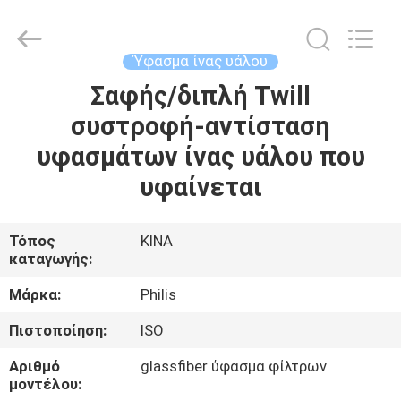
Philis
Filter
Technology
Co.,
Ltd..
Ύφασμα ίνας υάλου
All
Rights
Σαφής/διπλή Twill
ΣΠΊΤΙ
Reserved.
συστροφή-αντίσταση
ΠΡΟΪΌΝΤΑ
υφασμάτων ίνας υάλου που
υφαίνεται
ΠΕΡΊΠΟΥ
ΕΜΕΊΣ
Τόπος
ΚΙΝΑ
καταγωγής:
ΓΎΡΟΣ
Μάρκα:
Philis
ΕΡΓΟΣΤΑΣΊΩΝ
Πιστοποίηση:
ISO
Αριθμό
glassfiber ύφασμα φίλτρων
ΠΟΙΟΤΙΚΌΣ
μοντέλου: