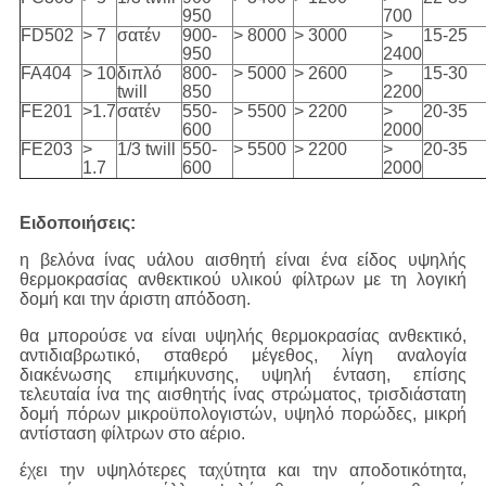
950
700
FD502
> 7
σατέν
900-
> 8000
> 3000
>
15-25
950
2400
FA404
> 10
διπλό
800-
> 5000
> 2600
>
15-30
twill
850
2200
FE201
>1.7
σατέν
550-
> 5500
> 2200
>
20-35
600
2000
FE203
>
1/3 twill
550-
> 5500
> 2200
>
20-35
1.7
600
2000
Ειδοποιήσεις:
η βελόνα ίνας υάλου αισθητή είναι ένα είδος υψηλής
θερμοκρασίας ανθεκτικού υλικού φίλτρων με τη λογική
δομή και την άριστη απόδοση.
θα μπορούσε να είναι υψηλής θερμοκρασίας ανθεκτικό,
αντιδιαβρωτικό, σταθερό μέγεθος, λίγη αναλογία
διακένωσης επιμήκυνσης, υψηλή ένταση, επίσης
τελευταία ίνα της αισθητής ίνας στρώματος, τρισδιάστατη
δομή πόρων μικροϋπολογιστών, υψηλό πορώδες, μικρή
αντίσταση φίλτρων στο αέριο.
έχει την υψηλότερες ταχύτητα και την αποδοτικότητα,