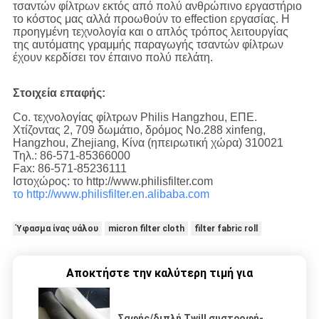
τσαντών φίλτρων εκτός από πολύ ανθρώπινο εργαστήριο
το κόστος μας αλλά προωθούν το effection εργασίας. Η
προηγμένη τεχνολογία και ο απλός τρόπος λειτουργίας
της αυτόματης γραμμής παραγωγής τσαντών φίλτρων
έχουν κερδίσει τον έπαινο πολύ πελάτη.
Στοιχεία επαφής:
Co. τεχνολογίας φίλτρων Philis Hangzhou, ΕΠΕ.
Χτίζοντας 2, 709 δωμάτιο, δρόμος No.288 xinfeng,
Hangzhou, Zhejiang, Κίνα (ηπειρωτική χώρα) 310021
Τηλ.: 86-571-85366000
Fax: 86-571-85236111
Ιστοχώρος: το http://www.philisfilter.com
το http://www.philisfilter.en.alibaba.com
Ύφασμα ίνας υάλου
micron filter cloth
filter fabric roll
Αποκτήστε την καλύτερη τιμή για
Σαφής/διπλή Twill συστροφή-