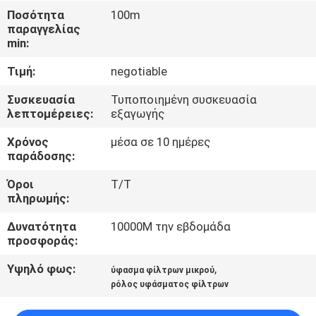
ΈΛΕΓΧΟΣ
Ποσότητα
100m
παραγγελίας
min:
ΜΑΣ
Τιμή:
negotiable
ΕΛΆΤΕ
ΣΕ
Συσκευασία
Τυποποιημένη συσκευασία
λεπτομέρειες:
εξαγωγής
ΕΠΑΦΉ
Χρόνος
μέσα σε 10 ημέρες
ΜΕ
παράδοσης:
Όροι
T/T
ΖΗΤΉΣΤΕ
πληρωμής:
ΈΝΑ
Δυνατότητα
10000M την εβδομάδα
ΑΠΌΣΠΑΣΜΑ
προσφοράς:
Υψηλό φως:
,
ύφασμα φίλτρων μικρού
SITEMAP
ρόλος υφάσματος φίλτρων