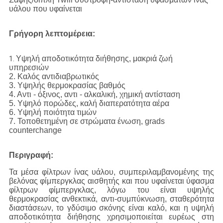
υάλου που υφαίνεται
Γρήγορη λεπτομέρεια:
Υψηλή αποδοτικότητα διήθησης, μακριά ζωή
1.
υπηρεσιών
2. Καλός αντιδιαβρωτικός
3. Υψηλής θερμοκρασίας βαθμός
4. Αντι - όξινος, αντι - αλκαλική, χημική αντίσταση
5. Υψηλό πορώδες, καλή διαπερατότητα αέρα
6. Υψηλή ποιότητα τιμών
7. Τοποθετημένη σε στρώματα ένωση, grads
counterchange
Περιγραφή:
Τα μέσα φίλτρων ίνας υάλου, συμπεριλαμβανομένης της
βελόνας φίμπεργκλας αισθητής και που υφαίνεται ύφασμα
φίλτρων φίμπεργκλας, λόγω του είναι υψηλής
θερμοκρασίας ανθεκτικά, αντι-συμπύκνωση, σταθερότητα
διαστάσεων, το γδύσιμο σκόνης είναι καλό, και η υψηλή
αποδοτικότητα διήθησης χρησιμοποιείται ευρέως στη