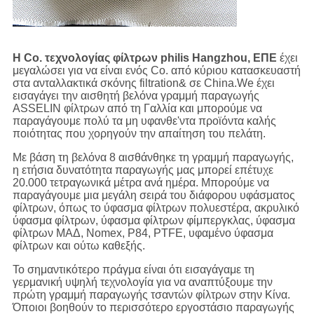
Η Co. τεχνολογίας φίλτρων philis Hangzhou, ΕΠΕ
έχει
μεγαλώσει για να είναι ενός Co. από κύριου κατασκευαστή
στα ανταλλακτικά σκόνης filtration& σε China.We έχει
εισαγάγει την αισθητή βελόνα γραμμή παραγωγής
ASSELIN φίλτρων από τη Γαλλία και μπορούμε να
παραγάγουμε πολύ τα μη υφανθε'ντα προϊόντα καλής
ποιότητας που χορηγούν την απαίτηση του πελάτη.
Με βάση τη βελόνα 8 αισθάνθηκε τη γραμμή παραγωγής,
η ετήσια δυνατότητα παραγωγής μας μπορεί επέτυχε
20.000 τετραγωνικά μέτρα ανά ημέρα. Μπορούμε να
παραγάγουμε μια μεγάλη σειρά του διάφορου υφάσματος
φίλτρων, όπως το ύφασμα φίλτρων πολυεστέρα, ακρυλικό
ύφασμα φίλτρων, ύφασμα φίλτρων φίμπεργκλας, ύφασμα
φίλτρων ΜΑΔ, Nomex, P84, PTFE, υφαμένο ύφασμα
φίλτρων και ούτω καθεξής.
Το σημαντικότερο πράγμα είναι ότι εισαγάγαμε τη
γερμανική υψηλή τεχνολογία για να αναπτύξουμε την
πρώτη γραμμή παραγωγής τσαντών φίλτρων στην Κίνα.
Όποιοι βοηθούν το περισσότερο εργοστάσιο παραγωγής