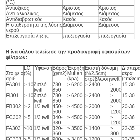
(°C)
Αντιοξικός
Άριστος
Άριστος
Αντι-αλκαλικός
Διάμεσος
Διάμεσος
Αντιδιαβρωτικός
Κακός
Κακός
Η σταθερότητα της λύσης
Διάμεσος
Διάμεσος
νερού
Επεξεργασία λήξης
επεξεργασία
επεξεργασία
Η ίνα υάλου τελείωσε την προδιαγραφή υφασμάτων
φίλτρων:
LOI
Ύφανση
Βάρος
Έκρηξη
Εκτατή δύναμη
Διαπερα
Στοιχείο
(%)
(g/m2)
Mullen
(N/2.5cm)
αέρα
αριθ.
(kpa)
(cm3/cm
στρέβλωση
weft
FA301
> 10
διπλό
780-
> 6200
> 2400
>
15-30
twill
850
2000
FI301
> 10
διπλό
780-
> 6200
> 2400
>
15-30
twill
850
2000
FB302
> 2
1/3 twill
450-
> 4500
> 2000
>
20-36
500
1200
FC302
> 5
1/3 twill
340-
> 4500
> 2000
>
20-36
380
1200
FA303
>10
1/3 twill
320-
> 3500
> 1400
>
22-35
360
800
FC303
> 5
1/3 twill
900-
> 3400
> 1200
>
22-35