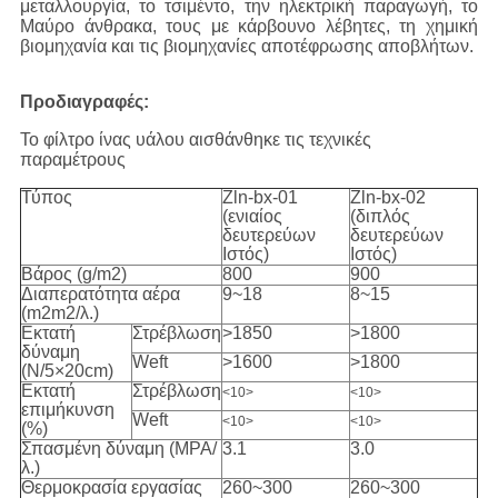
μεταλλουργία, το τσιμέντο, την ηλεκτρική παραγωγή, το
Μαύρο άνθρακα, τους με κάρβουνο λέβητες, τη χημική
βιομηχανία και τις βιομηχανίες αποτέφρωσης αποβλήτων.
Προδιαγραφές:
Το φίλτρο ίνας υάλου αισθάνθηκε τις τεχνικές
παραμέτρους
Τύπος
Zln-bx-01
Zln-bx-02
(ενιαίος
(διπλός
δευτερεύων
δευτερεύων
Ιστός)
Ιστός)
Βάρος (g/m2)
800
900
Διαπερατότητα αέρα
9~18
8~15
(m2m2/λ.)
Εκτατή
Στρέβλωση
>1850
>1800
δύναμη
Weft
>1600
>1800
(N/5×20cm)
Εκτατή
Στρέβλωση
<10>
<10>
επιμήκυνση
Weft
<10>
<10>
(%)
Σπασμένη δύναμη (MPA/
3.1
3.0
λ.)
Θερμοκρασία εργασίας
260~300
260~300