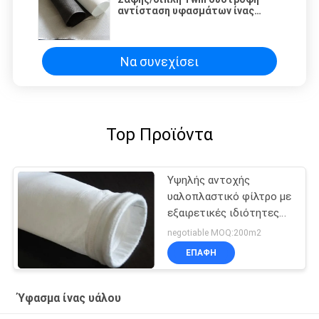
αντίσταση υφασμάτων ίνας
υάλου που υφαίνεται
Να συνεχίσει
Top Προϊόντα
Υψηλής αντοχής
υαλοπλαστικό φίλτρο με
εξαιρετικές ιδιότητες
κατά των οξέων και των
negotiable MOQ:200m2
αλκαλίων για
ΕΠΑΦΉ
βιομηχανικούς σκοπούς
Ύφασμα ίνας υάλου