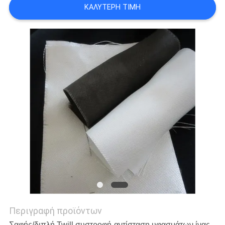
ΚΑΛΎΤΕΡΗ ΤΙΜΉ
PRIVACY
POLICY
Περιγραφή προϊόντων
Σαφής/διπλή Twill συστροφή-αντίσταση υφασμάτων ίνας