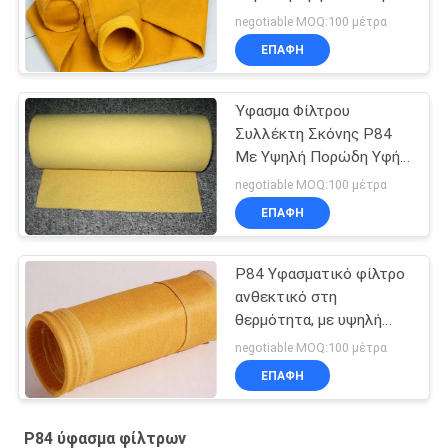
διαπερατότητα αέρα,
negotiable MOQ:100 μέτρα
ιδανικό για σάκους
ΕΠΑΦΉ
απομάκρυνσης σκόνης
και συστήματα φίλτρων
Ύφασμα Φίλτρου
Συλλέκτη Σκόνης P84
Με Υψηλή Πορώδη Υφή
Και Καλή Διαπερατότητα
negotiable MOQ:100 μέτρα
Αέρα Για Βελτιωμένη
ΕΠΑΦΉ
Φίλτρανση Σε
Βιομηχανικά
Περιβάλλοντα
P84 Υφασματικό φίλτρο
ανθεκτικό στη
θερμότητα, με υψηλή
διαπερατότητα αέρα και
negotiable MOQ:100 μέτρα
μακρά διάρκεια ζωής για
ΕΠΑΦΉ
βιομηχανικές σακούλες
φίλτρου
P84 ύφασμα φίλτρων