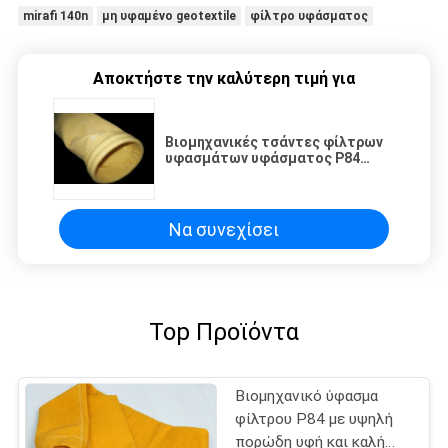
mirafi 140n
μη υφαμένο geotextile
φίλτρο υφάσματος
Αποκτήστε την καλύτερη τιμή για
Βιομηχανικές τσάντες φίλτρων
υφασμάτων υφάσματος P84
Nomex φίλτρων αέρα 2mm πάχος
Να συνεχίσει
Top Προϊόντα
Βιομηχανικό ύφασμα
φίλτρου P84 με υψηλή
πορώδη υφή και καλή