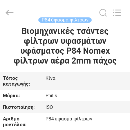
Philis
Filter
Technology
Co.,
Ltd..
P84 ύφασμα φίλτρων
All
Rights
Βιομηχανικές τσάντες
ΣΠΊΤΙ
Reserved.
φίλτρων υφασμάτων
ΠΡΟΪΌΝΤΑ
υφάσματος P84 Nomex
φίλτρων αέρα 2mm πάχος
ΠΕΡΊΠΟΥ
ΕΜΕΊΣ
Τόπος
Κίνα
καταγωγής:
ΓΎΡΟΣ
Μάρκα:
Philis
ΕΡΓΟΣΤΑΣΊΩΝ
Πιστοποίηση:
ISO
Αριθμό
P84 ύφασμα φίλτρων
ΠΟΙΟΤΙΚΌΣ
μοντέλου: