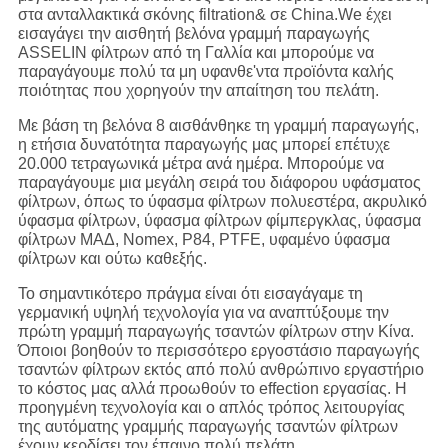
στα ανταλλακτικά σκόνης filtration& σε China.We έχει
εισαγάγει την αισθητή βελόνα γραμμή παραγωγής
ASSELIN φίλτρων από τη Γαλλία και μπορούμε να
παραγάγουμε πολύ τα μη υφανθε'ντα προϊόντα καλής
ποιότητας που χορηγούν την απαίτηση του πελάτη.
Με βάση τη βελόνα 8 αισθάνθηκε τη γραμμή παραγωγής,
η ετήσια δυνατότητα παραγωγής μας μπορεί επέτυχε
20.000 τετραγωνικά μέτρα ανά ημέρα. Μπορούμε να
παραγάγουμε μια μεγάλη σειρά του διάφορου υφάσματος
φίλτρων, όπως το ύφασμα φίλτρων πολυεστέρα, ακρυλικό
ύφασμα φίλτρων, ύφασμα φίλτρων φίμπεργκλας, ύφασμα
φίλτρων ΜΑΔ, Nomex, P84, PTFE, υφαμένο ύφασμα
φίλτρων και ούτω καθεξής.
Το σημαντικότερο πράγμα είναι ότι εισαγάγαμε τη
γερμανική υψηλή τεχνολογία για να αναπτύξουμε την
πρώτη γραμμή παραγωγής τσαντών φίλτρων στην Κίνα.
Όποιοι βοηθούν το περισσότερο εργοστάσιο παραγωγής
τσαντών φίλτρων εκτός από πολύ ανθρώπινο εργαστήριο
το κόστος μας αλλά προωθούν το effection εργασίας. Η
προηγμένη τεχνολογία και ο απλός τρόπος λειτουργίας
της αυτόματης γραμμής παραγωγής τσαντών φίλτρων
έχουν κερδίσει τον έπαινο πολύ πελάτη.