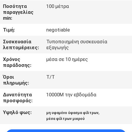
ΈΛΕΓΧΟΣ
Ποσότητα
100 μέτρα
παραγγελίας
min:
ΜΑΣ
Τιμή:
negotiable
ΕΛΆΤΕ
ΣΕ
Συσκευασία
Τυποποιημένη συσκευασία
λεπτομέρειες:
εξαγωγής
ΕΠΑΦΉ
Χρόνος
μέσα σε 10 ημέρες
ΜΕ
παράδοσης:
Όροι
T/T
ΖΗΤΉΣΤΕ
πληρωμής:
ΈΝΑ
Δυνατότητα
10000M την εβδομάδα
ΑΠΌΣΠΑΣΜΑ
προσφοράς:
Υψηλό φως:
,
μη υφαμένο ύφασμα φίλτρων
SITEMAP
μέσα φίλτρων μικρού