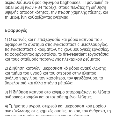
αεριωθούμενο ύφος σφυγμού baghouses. Η μοναδική tri-
lobal δομή ινών P84 παρέχει στους πελάτες τη διήθηση
υψηλής αποδοτικότητας, την πτώση χαμηλής πίεσης, και
τη μειωμένη καθαρίζοντας ενέργεια.
Εφαρμογές
Ο καπνός και η επεξεργασία και μόριο καπνού που
1)
αφαιρούν το σύστημα στις εγκαταστάσεις μεταλλουργίας,
τις εγκαταστάσεις κραμάτων, τις χαλυβουργικές εργασίες,
τα φορμάροντας εργοστάσια, τα fire-retardant εργοστάσια
και τους σταθμούς παραγωγής ηλεκτρικού ρεύματος
Διήθηση καπνών, μικροσκοπικό μόριο ανακύκλωσης
2)
και τμήμα του υγρού και του στερεού στην ηλεκτρο
ανάλυση αργιλίου, τον κασσίτερο, τον ψευδάργυρο, το
βαρελοποιό και άλλα σπάνια μέταλλα
Η διήθηση καπνού στο κάψιμο απορριμάτων, το λέβητα
3)
άνθρακας-τροφών και οι τοποθετημένοι λέβητες
Τμήμα του υγρού, στερεού και μικροσκοπικού μορίου
4)
ανακύκλωσης στις χημικές ουσίες, το κοκ, τον άνθρακα, τη
χρωστική ουσία, το φαρμακείο και τα πλαστικά