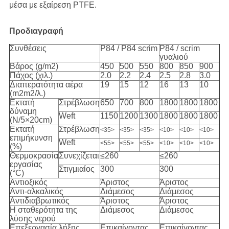
μέσα με εξαίρεση PTFE.
Προδιαγραφή
Συνθέσεις
P84 / P84 scrim
P84 / scrim
γυαλιού
Βάρος (g/m2)
450
500
550
800
850
900
Πάχος (χιλ.)
2.0
2.2
2.4
2.5
2.8
3.0
Διαπερατότητα αέρα
19
15
12
16
13
10
(m2m2/λ.)
Εκτατή
Στρέβλωση
650
700
800
1800
1800
1800
δύναμη
Weft
1150
1200
1300
1800
1800
1800
(N/5×20cm)
Εκτατή
Στρέβλωση
<35>
<35>
<35>
<10>
<10>
<10>
επιμήκυνση
Weft
<55>
<55>
<55>
<10>
<10>
<10>
(%)
Θερμοκρασία
Συνεχίζεται
≤260
≤260
εργασίας
Στιγμιαίος
300
300
(°C)
Αντιοξικός
Άριστος
Άριστος
Αντι-αλκαλικός
Διάμεσος
Διάμεσος
Αντιδιαβρωτικός
Άριστος
Άριστος
Η σταθερότητα της
Διάμεσος
Διάμεσος
λύσης νερού
Επεξεργασία λήξης
Επικαίγοντας,
Επικαίγοντας,