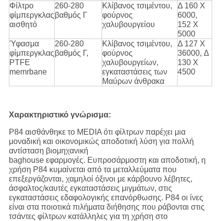
Φίλτρο
260-280
Κλίβανος τσιμέντου,
Δ 160 X
φίμπεργκλας
βαθμός Γ
φούρνος
6000,
αισθητό
χαλυβουργείου
152 X
5000
Ύφασμα
260-280
Κλίβανος τσιμέντου,
Δ 127 X
φίμπεργκλας
βαθμός Γ,
φούρνος
36000, Δ
PTFE
χαλυβουργείων,
130 X
memrbane
εγκαταστάσεις των
4500
Μαύρων άνθρακα
Χαρακτηριστικό γνώρισμα:
P84 αισθάνθηκε το MEDIA ότι φίλτρων παρέχει μια
μοναδική και οικονομικώς αποδοτική λύση για πολλή
αντίσταση βιομηχανική
baghouse εφαρμογές. Ευπροσάρμοστη και αποδοτική, η
χρήση P84 κυμαίνεται από τα μεταλλεύματα που
επεξεργάζονται, χαμηλοί όξινοι με κάρβουνο λέβητες,
άσφαλτος/καυτές εγκαταστάσεις μιγμάτων, στις
εγκαταστάσεις εδαφολογικής επανόρθωσης. P84 οι ίνες
είναι στα ποιοτικά πιλήματα διήθησης που ράβονται στις
τσάντες φίλτρων κατάλληλες για τη χρήση στο