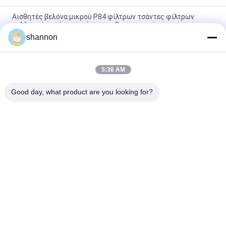
Αισθητές βελόνα μικρού P84 φίλτρων τσάντες φίλτρων
συλλεκτών σκόνης υφάσματος βιομηχανικές
shannon
Συλλέκτης σκόνης μη υφανθε'ν ύφασμα φίλτρων
Polyimide/P84 για τη θερμική βιομηχανία δύναμης
5:36 AM
Υγρό πολυεστέρα PTFE P84 φίλτρων υφάσματος ύφασμα
υφάσματος τσαντών υψηλής θερμοκρασίας
Good day, what product are you looking for?
Λαϊκή κατηγορία
Όλα
Ύφασμα Φίλτρων 
Ύφασμα Ίνας Υάλου
Σκόνης
Ύφασμα Φίλτρων 
Αξεσουάρ Πρέσας 
Μικρού
Φίλτρου
Βιομηχανική 
Πλέγμα Φίλτρων 
Τσάντα Φίλτρων
Μικρού