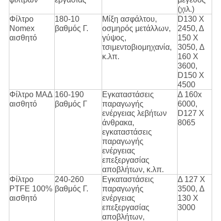
(χιλ.)
Φίλτρο
180-10
Μίξη ασφάλτου,
D130 Χ
Nomex
βαθμός Γ.
οσμηρός μετάλλων,
2450, Δ
αισθητό
γύψος,
150 X
τσιμεντοβιομηχανία,
3050, Δ
κ.λπ.
160 X
3600,
D150 Χ
4500
Φίλτρο ΜΑΔ
160-190
Εγκαταστάσεις
Δ 160x
αισθητό
βαθμός Γ
παραγωγής
6000,
ενέργειας λεβήτων
D127 Χ
άνθρακα,
8065
εγκαταστάσεις
παραγωγής
ενέργειας
επεξεργασίας
αποβλήτων, κ.λπ.
Φίλτρο
240-260
Εγκαταστάσεις
Δ 127 X
PTFE 100%
βαθμός Γ.
παραγωγής
3500, Δ
αισθητό
ενέργειας
130 X
επεξεργασίας
3000
αποβλήτων,