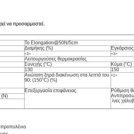
ρεί να προσαρμοστεί.
Το Elongation@50N/5cm
Διαμήκης (%)
Εγκάρσιος
<3>
<3>
Λειτουργούσες θερμοκρασίες
Συνεχής (°C)
Κύμα (°C)
130
150
Ανώτατη ξηρά διακένωση στα λεπτά του
<1>
90: (150°C) (%)
Επεξεργασία επιφάνειας
Ρύθμιση θ
Αντιπροσω
 (Ν)
ίνες χάλυ
λυπροπυλένιο
ένος