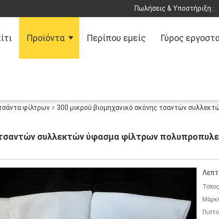
Πωλήσεις & Υποστήριξη :
ίτι
Προϊόντα
Περίπου εμείς
Γύρος εργοστ
τσάντα φίλτρων
300 μικρού βιομηχανικό σκόνης τσαντών συλλεκ
ς τσαντών συλλεκτών ύφασμα φίλτρων πολυπροπυλεν
Λεπτ
Τόπος
Μάρκ
Πιστο