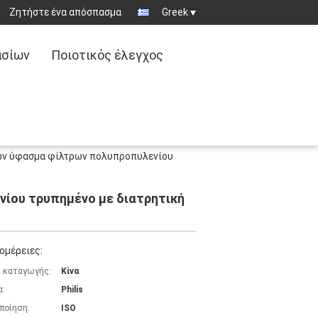
Ζητήστε ένα απόσπασμα
Greek
ασίων
Ποιοτικός έλεγχος
τών ύφασμα φίλτρων πολυπροπυλενίου
ίου τρυπημένο με διατρητική
ομέρειες:
 καταγωγής:
Κίνα
α:
Philis
ποίηση:
ISO