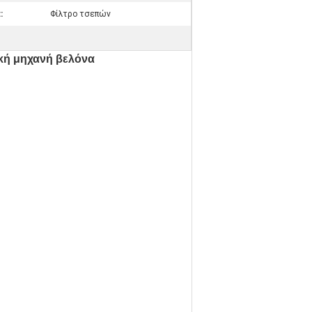
:
Φίλτρο τσεπών
κή μηχανή βελόνα