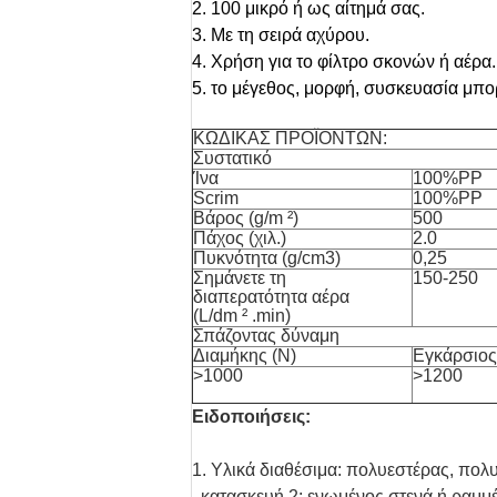
2. 100 μικρό ή ως αίτημά σας.
3. Με τη σειρά αχύρου.
4. Χρήση για το φίλτρο σκονών ή αέρα.
5. το μέγεθος, μορφή, συσκευασία μπο
ΚΩΔΙΚΑΣ ΠΡΟΪΟΝΤΩΝ:
Συστατικό
Ίνα
100%PP
Scrim
100%PP
Βάρος (g/m ²)
500
Πάχος (χιλ.)
2.0
Πυκνότητα (g/cm3)
0,25
Σημάνετε τη
150-250
διαπερατότητα αέρα
(L/dm ² .min)
Σπάζοντας δύναμη
Διαμήκης (Ν)
Εγκάρσιος
>1000
>1200
Ειδοποιήσεις:
1. Υλικά διαθέσιμα: πολυεστέρας, πο
. κατασκευή 2: ενωμένος στενά ή ραμμ