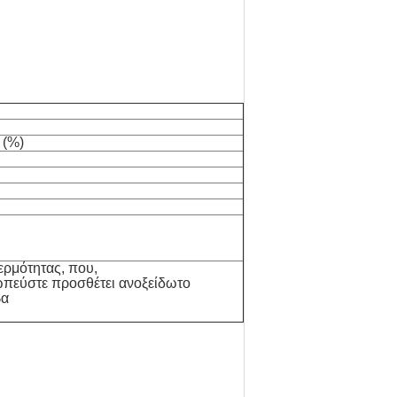
 (%)
ερμότητας, που,
πεύστε προσθέτει ανοξείδωτο
βα