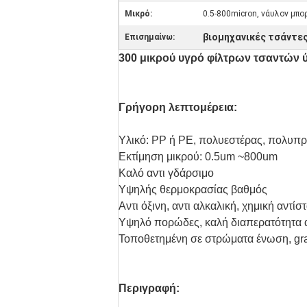
Μικρό:
0.5-800micron, νάυλον μπο
βιομηχανικές τσάντε
Επισημαίνω:
300 μικρού υγρό φίλτρων τσαντών 
Γρήγορη λεπτομέρεια:
Υλικό: PP ή PE, πολυεστέρας, πολυπ
Εκτίμηση μικρού: 0.5um ~800um
Καλό αντι γδάρσιμο
Υψηλής θερμοκρασίας βαθμός
Αντι όξινη, αντι αλκαλική, χημική αντίσ
Υψηλό πορώδες, καλή διαπερατότητα 
Τοποθετημένη σε στρώματα ένωση, gr
Περιγραφή: