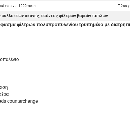
ρεί να είναι 1000mesh
Τύπος:
ς συλλεκτών σκόνης
τσάντες φίλτρων βαριών πέπλων
,
ύφασμα φίλτρων πολυπροπυλενίου τρυπημένο με διατρητι
ροπυλένιο
ταση
αέρα
ads counterchange