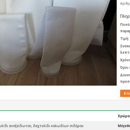
Αριθμ
Πληρ
Ποσό
παραγ
Τιμή:
Συσκ
λεπτ
Χρόν
Όροι
Δυνα
προσ
Επ
Χρώμα
τυλίδι ανοξείδωτου, δαχτυλίδι καλωδίων σιδήρου
Μέγεθο