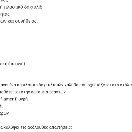
 ή πλαστικό δαχτυλίδι
τητας
ων και συνήθειας.
δική διαταγή)
νει ένα περιλαίμιο δαχτυλιδιών χάλυβα που σχεδιάζεται στο στόλι
οθετείται στην κατοικία τσαντών.
ilament) υγρή
δι
λτρων
να καλύψει τις ακόλουθες απαιτήσεις: