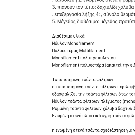
3. πιάνουν τον τύπο: δαχτυλίδι χάλυβα
. επεξεργασία λήξης 4: , σύνολο θερμό
5. Μέγεθος διαθέσιμο: μέγεθος προτύπ
Διαθέσιμα υλικά:
Νάυλον Monofilament
Πολυεστέρας Multifilament
Monofilament πολυπροπυλενίου
Monofilament πολυεστέρα (απαιτεί την ει
Τυποποιημένη τσάντα φίλτρων
η τυποποιημένη τσάντα φίλτρων περιλαμβά
εξασφαλίζει την τσάντα φίλτρων όταν τοπ
Νάυλον τσάντα φίλτρων πλέγματος (monof
Ραμμένη τσάντα φίλτρων χάλυβα δαχτυλί
Ενωμένη στενά πλαστικό υγρή τσάντα φί
η ενωμένη στενά τσάντα σχεδιάστηκε για 