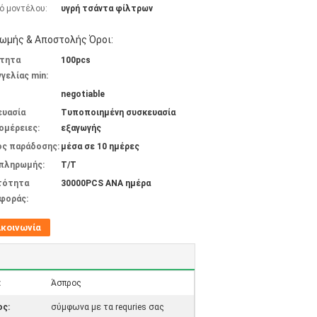
ό μοντέλου:
υγρή τσάντα φίλτρων
ωμής & Αποστολής Όροι:
τητα
100pcs
γελίας min:
negotiable
ευασία
Τυποποιημένη συσκευασία
ομέρειες:
εξαγωγής
ος παράδοσης:
μέσα σε 10 ημέρες
 πληρωμής:
T/T
τότητα
30000PCS ΑΝΑ ημέρα
φοράς:
ικοινωνία
:
Άσπρος
ς:
σύμφωνα με τα requries σας