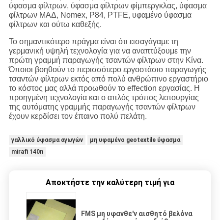
ύφασμα φίλτρων, ύφασμα φίλτρων φίμπεργκλας, ύφασμα
φίλτρων ΜΑΔ, Nomex, P84, PTFE, υφαμένο ύφασμα
φίλτρων και ούτω καθεξής.
Το σημαντικότερο πράγμα είναι ότι εισαγάγαμε τη
γερμανική υψηλή τεχνολογία για να αναπτύξουμε την
πρώτη γραμμή παραγωγής τσαντών φίλτρων στην Κίνα.
Όποιοι βοηθούν το περισσότερο εργοστάσιο παραγωγής
τσαντών φίλτρων εκτός από πολύ ανθρώπινο εργαστήριο
το κόστος μας αλλά προωθούν το effection εργασίας. Η
προηγμένη τεχνολογία και ο απλός τρόπος λειτουργίας
της αυτόματης γραμμής παραγωγής τσαντών φίλτρων
έχουν κερδίσει τον έπαινο πολύ πελάτη.
γαλλικό ύφασμα αγωγών
μη υφαμένο geotextile ύφασμα
mirafi 140n
Αποκτήστε την καλύτερη τιμή για
FMS μη υφανθε'ν αισθητό βελόνα