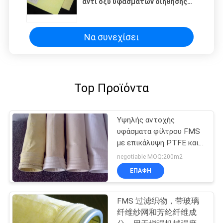
αντι οξύ υφασμάτων διήθησης
σκόνης φίλτρων βιομηχανικό
Να συνεχίσει
Top Προϊόντα
Υψηλής αντοχής
υφάσματα φίλτρου FMS
με επικάλυψη PTFE και
σύνθεση ινών Nomex
negotiable MOQ:200m2
κατάλληλα για τη
ΕΠΑΦΉ
μεταλλουργία και τη
χημική βιομηχανία
FMS 过滤织物，带玻璃
纤维纱网和芳纶纤维成