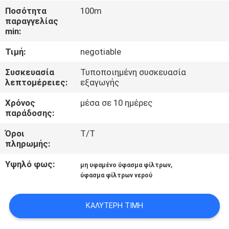
ΈΛΕΓΧΟΣ
Ποσότητα
100m
παραγγελίας
min:
ΜΑΣ
Τιμή:
negotiable
ΕΛΆΤΕ
ΣΕ
Συσκευασία
Τυποποιημένη συσκευασία
λεπτομέρειες:
εξαγωγής
ΕΠΑΦΉ
Χρόνος
μέσα σε 10 ημέρες
ΜΕ
παράδοσης:
Όροι
T/T
ΖΗΤΉΣΤΕ
πληρωμής:
ΈΝΑ
Υψηλό φως:
,
μη υφαμένο ύφασμα φίλτρων
ΑΠΌΣΠΑΣΜΑ
ύφασμα φίλτρων νερού
ΚΑΛΎΤΕΡΗ ΤΙΜΉ
SITEMAP