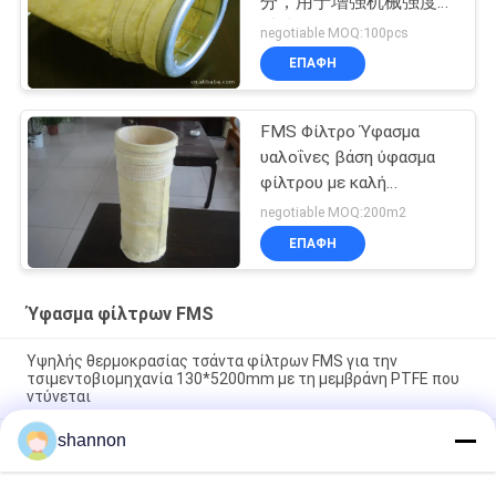
分，用于增强机械强度和
过滤
negotiable MOQ:100pcs
ΕΠΑΦΉ
FMS Φίλτρο Ύφασμα
υαλοΐνες βάση ύφασμα
φίλτρου με καλή
αναλογία και κατάλληλο
negotiable MOQ:200m2
για διάφορες
ΕΠΑΦΉ
βιομηχανικές εφαρμογές
φιλτραρίσματος
Ύφασμα φίλτρων FMS
Υψηλής θερμοκρασίας τσάντα φίλτρων FMS για την
τσιμεντοβιομηχανία 130*5200mm με τη μεμβράνη PTFE που
ντύνεται
shannon
Τσάντα συλλεκτών σκόνης τσαντών φίλτρων αέρα FMS Hepa
για τη βιομηχανία 132mm * 5200mm