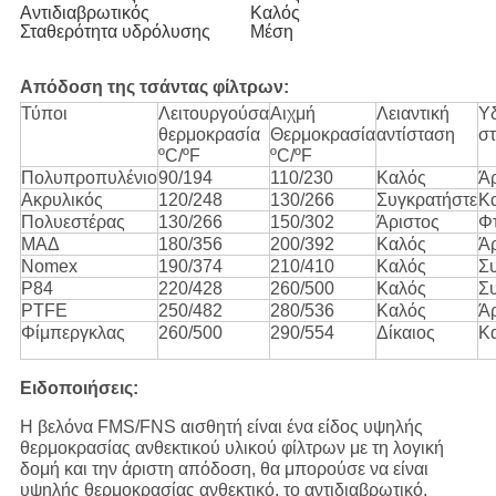
Αντιδιαβρωτικός
Καλός
Σταθερότητα υδρόλυσης
Μέση
Απόδοση της τσάντας φίλτρων:
Τύποι
Λειτουργούσα
Αιχμή
Λειαντική
Υ
θερμοκρασία
Θερμοκρασία
αντίσταση
σ
ºC/ºF
ºC/ºF
Πολυπροπυλένιο
90/194
110/230
Καλός
Ά
Ακρυλικός
120/248
130/266
Συγκρατήστε
Κ
Πολυεστέρας
130/266
150/302
Άριστος
Φ
ΜΑΔ
180/356
200/392
Καλός
Ά
Nomex
190/374
210/410
Καλός
Σ
P84
220/428
260/500
Καλός
Σ
PTFE
250/482
280/536
Καλός
Ά
Φίμπεργκλας
260/500
290/554
Δίκαιος
Κ
Ειδοποιήσεις:
Η βελόνα FMS/FNS αισθητή είναι ένα είδος υψηλής
θερμοκρασίας ανθεκτικού υλικού φίλτρων με τη λογική
δομή και την άριστη απόδοση, θα μπορούσε να είναι
υψηλής θερμοκρασίας ανθεκτικό, το αντιδιαβρωτικό,