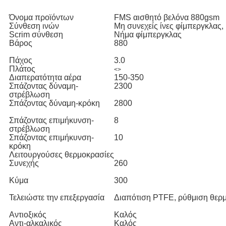
Όνομα προϊόντων
FMS αισθητό βελόνα 880gsm
Σύνθεση ινών
Μη συνεχείς ίνες φίμπεργκλας,
Scrim σύνθεση
Νήμα φίμπεργκλας
Βάρος
880
Πάχος
3.0
Πλάτος
<>
Διαπερατότητα αέρα
150-350
Σπάζοντας δύναμη-
2300
στρέβλωση
Σπάζοντας δύναμη-κρόκη
2800
Σπάζοντας επιμήκυνση-
8
στρέβλωση
Σπάζοντας επιμήκυνση-
10
κρόκη
Λειτουργούσες θερμοκρασίες
Συνεχής
260
Κύμα
300
Τελειώστε την επεξεργασία
Διαπότιση PTFE, ρύθμιση θερ
Αντιοξικός
Καλός
Αντι-αλκαλικός
Καλός