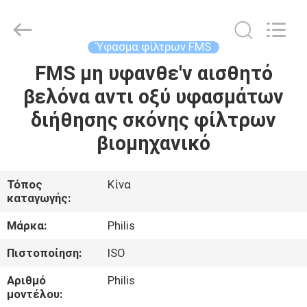
Philis
Filter
Technology
Co.,
Ltd..
Ύφασμα φίλτρων FMS
All
Rights
FMS μη υφανθε'ν αισθητό
ΣΠΊΤΙ
Reserved.
βελόνα αντι οξύ υφασμάτων
ΠΡΟΪΌΝΤΑ
διήθησης σκόνης φίλτρων
βιομηχανικό
ΠΕΡΊΠΟΥ
ΕΜΕΊΣ
Τόπος
Κίνα
καταγωγής:
ΓΎΡΟΣ
Μάρκα:
Philis
ΕΡΓΟΣΤΑΣΊΩΝ
Πιστοποίηση:
ISO
Αριθμό
Philis
ΠΟΙΟΤΙΚΌΣ
μοντέλου: