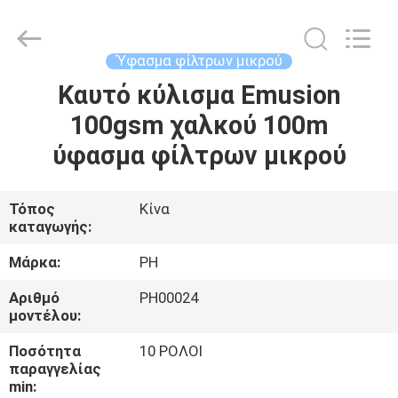
Philis
Filter
Technology
Co.,
Ltd..
Ύφασμα φίλτρων μικρού
All
Rights
Καυτό κύλισμα Emusion
ΣΠΊΤΙ
Reserved.
100gsm χαλκού 100m
ΠΡΟΪΌΝΤΑ
ύφασμα φίλτρων μικρού
ΠΕΡΊΠΟΥ
Τόπος
Κίνα
καταγωγής:
ΕΜΕΊΣ
Μάρκα:
PH
ΓΎΡΟΣ
Αριθμό
PH00024
μοντέλου:
ΕΡΓΟΣΤΑΣΊΩΝ
Ποσότητα
10 ΡΟΛΟΙ
παραγγελίας
ΠΟΙΟΤΙΚΌΣ
min: