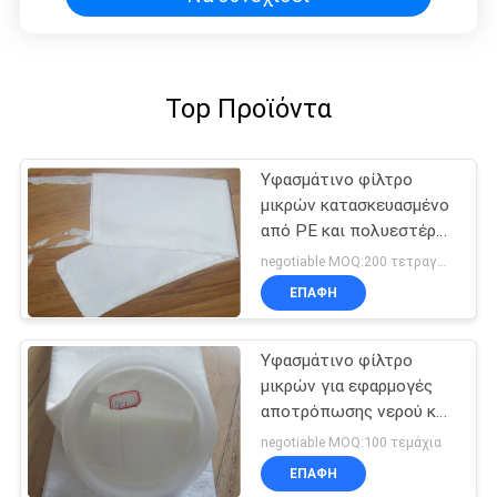
Top Προϊόντα
Υφασμάτινο φίλτρο
μικρών κατασκευασμένο
από PE και πολυεστέρα
με αντοχή σε υψηλές
negotiable MOQ:200 τετραγωνικά μέτρα
θερμοκρασίες και
ΕΠΑΦΉ
εξαιρετικές ιδιότητες
κατά των οξέων και των
αλκαλίων
Υφασμάτινο φίλτρο
μικρών για εφαρμογές
αποτρόπωσης νερού και
πετρελαίου
negotiable MOQ:100 τεμάχια
ΕΠΑΦΉ