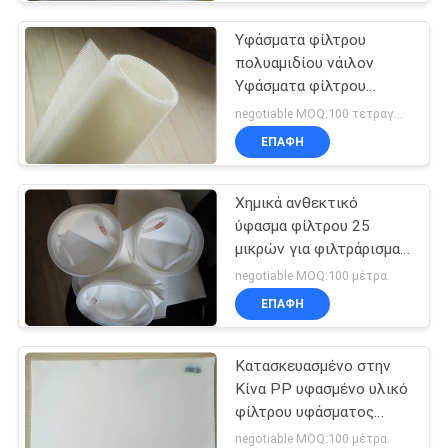
Υφάσματα φίλτρου
πολυαμιδίου νάιλον
Υφάσματα φίλτρου
πολυαμιδίου
negotiable MOQ:100 τετραγωνικά μέτρα
μονοπλαστικού για
ΕΠΑΦΉ
μεταποίηση ορυκτών
Χημικά ανθεκτικό
ύφασμα φίλτρου 25
μικρών για φιλτράρισμα
υγρών και μακρά
negotiable MOQ:100 μέτρα.
διάρκεια ζωής
ΕΠΑΦΉ
Κατασκευασμένο στην
Κίνα PP υφασμένο υλικό
φίλτρου υφάσματος
κυλίνδρου φίλτρου
negotiable MOQ:100 μέτρα.