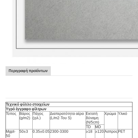
Περιγραφή προϊόντων
Τεχνικό φύλλο στοιχείων
Υγρό έγγραφο φίλτρων
Τύπος
Βάρος
Πάχος
Διαπερατότητα αέρα
Εκτατή
Χρώμα
Υλικό
(g/m2)
(χιλ.)
(L/m2·Του S)
δύναμη
(N/5cm)
TD
MD
Mgpt-
50±3
0.35±0.05
2300-3300
≥18
≥120
Άσπρος
PET
50