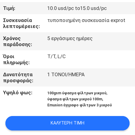
ΈΛΕΓΧΟΣ
Τιμή:
10.0 usd/pc to15.0 usd/pc
Συσκευασία
τυποποιημένη συσκευασία exprot
ΜΑΣ
λεπτομέρειες:
ΕΛΆΤΕ
Χρόνος
5 εργάσιμες ημέρες
ΣΕ
παράδοσης:
ΕΠΑΦΉ
Όροι
T/T, L/C
πληρωμής:
ΜΕ
Δυνατότητα
1 ΤΟΝΟΙ/ΗΜΕΡΑ
προσφοράς:
ΖΗΤΉΣΤΕ
ΈΝΑ
Υψηλό φως:
,
100gsm ύφασμα φίλτρων μικρού
,
ύφασμα φίλτρων μικρού 100m
ΑΠΌΣΠΑΣΜΑ
Emusion έγγραφο φίλτρων 3 μικρού
SITEMAP
ΚΑΛΎΤΕΡΗ ΤΙΜΉ