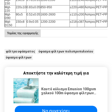
Mgt-
150±8
0.78±0.05
1100-2100
≥120
≥240
Άσπρος
PET+PP
150
Mgt-
220±10
0.83±0.05
850-950
≥220
≥480
Άσπρος
PET+PP
220
Mgt-
90±5
0.52±0.05
1600-2600
≥110
≥200
Άσπρος
PET+PP
D90
Mgt-
150±8
0.9±0.05
1200-2200
≥218
≥387
Άσπρος
PET+PP
D150
Τομέας της εφαρμογής
φίλτρα υφάσματος
ύφασμα φίλτρων πολυπροπυλενίου
ύφασμα φίλτρων
Αποκτήστε την καλύτερη τιμή για
Καυτό κύλισμα Emusion 100gsm
χαλκού 100m ύφασμα φίλτρων
μικρού
Να συνεχίσει