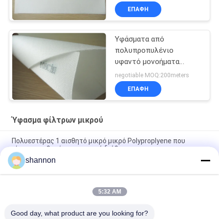
υφάσματος φίλτρου
ΕΠΑΦΉ
πολυπροπυλενίου
μικρών
Υφάσματα από
πολυπροπυλένιο
υφαντό μονοήματα
φίλτρου
negotiable MOQ:200meters
ΕΠΑΦΉ
Ύφασμα φίλτρων μικρού
Πολυεστέρας 1 αισθητό μικρό μικρό Polyproplyene που
γίνεται αισθητό για την υγρή διήθηση
shannon
Το ύφασμα φίλτρων μικρού πολυεστέρα μεταχειρίζεται με τα
συστατικά σιλικόνης την αντιστατική υγρή διήθηση
5:32 AM
5 / 10 ύφασμα φίλτρων μικρού PE μικρού αντιστατικό για το
υγρό φίλτρο βιομηχανίας
Good day, what product are you looking for?