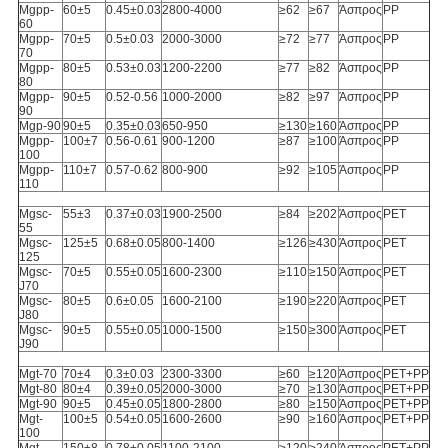
Mgpp-
60±5
0.45±0.03
2800-4000
≥62
≥67
Άσπρος
PP
60
Mgpp-
70±5
0.5±0.03
2000-3000
≥72
≥77
Άσπρος
PP
70
Mgpp-
80±5
0.53±0.03
1200-2200
≥77
≥82
Άσπρος
PP
80
Mgpp-
90±5
0.52-0.56
1000-2000
≥82
≥97
Άσπρος
PP
90
Mgp-90
90±5
0.35±0.03
650-950
≥130
≥160
Άσπρος
PP
Mgpp-
100±7
0.56-0.61
900-1200
≥87
≥100
Άσπρος
PP
100
Mgpp-
110±7
0.57-0.62
800-900
≥92
≥105
Άσπρος
PP
110
Mgsc-
55±3
0.37±0.03
1900-2500
≥84
≥202
Άσπρος
PET
55
Mgsc-
125±5
0.68±0.05
800-1400
≥126
≥430
Άσπρος
PET
125
Mgsc-
70±5
0.55±0.05
1600-2300
≥110
≥150
Άσπρος
PET
J70
Mgsc-
80±5
0.6±0.05
1600-2100
≥190
≥220
Άσπρος
PET
J80
Mgsc-
90±5
0.55±0.05
1000-1500
≥150
≥300
Άσπρος
PET
J90
Mgt-70
70±4
0.3±0.03
2300-3300
≥60
≥120
Άσπρος
PET+PP
Mgt-80
80±4
0.39±0.05
2000-3000
≥70
≥130
Άσπρος
PET+PP
Mgt-90
90±5
0.45±0.05
1800-2800
≥80
≥150
Άσπρος
PET+PP
Mgt-
100±5
0.54±0.05
1600-2600
≥90
≥160
Άσπρος
PET+PP
100