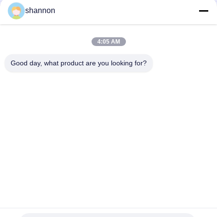
shannon
Κάθετη φορητή αντλία τροφών λεβήτων αντλιών προσβολής
του πυρός στις εγκαταστάσεις θερμικής παραγωγής
ενέργειας
4:05 AM
Πολυβάθμια συμπληρωματική φυγοκεντρική υδραντλία
μικροϋπολογιστών RO με 12 μήνες Warratntly
Good day, what product are you looking for?
Λαϊκή κατηγορία
Όλα
Ύφασμα Φίλτρων 
Ύφασμα Ίνας Υάλου
Σκόνης
Ύφασμα Φίλτρων 
Αξεσουάρ Πρέσας 
Μικρού
Φίλτρου
Βιομηχανική 
Πλέγμα Φίλτρων 
Τσάντα Φίλτρων
Μικρού
Κλουβί Φίλτρων 
Ύφασμα Φίλτρων 
Τσαντών
PTFE