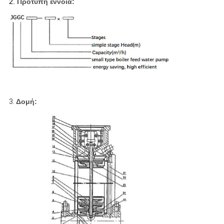
2.
Πρότυπη έννοια:
3.
Δομή: