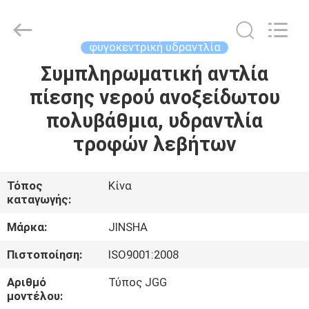
Philis
Filter
Technology
Co.,
Ltd..
φυγοκεντρική υδραντλία
All
Rights
Συμπληρωματική αντλία
ΣΠΊΤΙ
Reserved.
πίεσης νερού ανοξείδωτου
ΠΡΟΪΌΝΤΑ
πολυβάθμια, υδραντλία
τροφών λεβήτων
ΠΕΡΊΠΟΥ
ΕΜΕΊΣ
Τόπος
Κίνα
καταγωγής:
ΓΎΡΟΣ
Μάρκα:
JINSHA
ΕΡΓΟΣΤΑΣΊΩΝ
Πιστοποίηση:
ISO9001:2008
Αριθμό
Τύπος JGG
ΠΟΙΟΤΙΚΌΣ
μοντέλου: