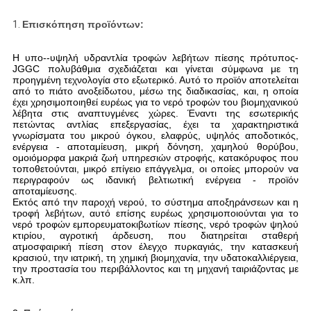
1.
Επισκόπηση προϊόντων:
Η υπο--υψηλή υδραντλία τροφών λεβήτων πίεσης πρότυπος-
JGGC πολυβάθμια σχεδιάζεται και γίνεται σύμφωνα με τη
προηγμένη τεχνολογία στο εξωτερικό. Αυτό το προϊόν αποτελείται
από το πιάτο ανοξείδωτου, μέσω της διαδικασίας, και, η οποία
έχει χρησιμοποιηθεί ευρέως για το νερό τροφών του βιομηχανικού
λέβητα στις αναπτυγμένες χώρες. Έναντι της εσωτερικής
πετώντας αντλίας επεξεργασίας, έχει τα χαρακτηριστικά
γνωρίσματα του μικρού όγκου, ελαφρύς, υψηλός αποδοτικός,
ενέργεια - αποταμίευση, μικρή δόνηση, χαμηλού θορύβου,
ομοιόμορφα μακριά ζωή υπηρεσιών στροφής, κατακόρυφος που
τοποθετούνται, μικρό επίγειο επάγγελμα, οι οποίες μπορούν να
περιγραφούν ως ιδανική βελτιωτική ενέργεια - προϊόν
αποταμίευσης.
Εκτός από την παροχή νερού, το σύστημα αποξηράνσεων και η
τροφή λεβήτων, αυτό επίσης ευρέως χρησιμοποιούνται για το
νερό τροφών εμπορευματοκιβωτίων πίεσης, νερό τροφών ψηλού
κτιρίου, αγροτική άρδευση, που διατηρείται σταθερή
ατμοσφαιρική πίεση στον έλεγχο πυρκαγιάς, την κατασκευή
κρασιού, την ιατρική, τη χημική βιομηχανία, την υδατοκαλλιέργεια,
την προστασία του περιβάλλοντος και τη μηχανή ταιριάζοντας με
κ.λπ.