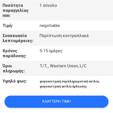
ΈΛΕΓΧΟΣ
Ποσότητα
1 σύνολο
παραγγελίας
min:
ΜΑΣ
Τιμή:
negotiable
ΕΛΆΤΕ
ΣΕ
Συσκευασία
Περίπτωση κοντραπλακέ
λεπτομέρειες:
ΕΠΑΦΉ
Χρόνος
5-15 ημέρες
ΜΕ
παράδοσης:
Όροι
T/T, , Western Union, L/C
ΖΗΤΉΣΤΕ
πληρωμής:
ΈΝΑ
Υψηλό φως:
,
φυγοκεντρική συμπληρωματική αντλία
ΑΠΌΣΠΑΣΜΑ
φυγοκεντρική αντλία άρδευσης
ΚΑΛΎΤΕΡΗ ΤΙΜΉ
SITEMAP