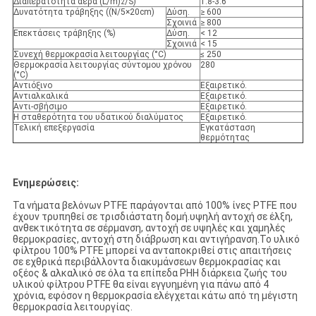
Διαπερατότητα αέρα (L/m)
/S)
1.8-3.6
2
Δυνατότητα τράβηξης ((N/5×20cm)
Δύση.
≥ 600
Σχοινιά
≥ 800
Επεκτάσεις τράβηξης (%)
Δύση.
< 12
Σχοινιά
< 15
Συνεχή θερμοκρασία λειτουργίας (°C)
≤ 250
Θερμοκρασία λειτουργίας σύντομου χρόνου
280
(°C)
Αντιόξινο
Εξαιρετικό.
Αντιαλκαλικά
Εξαιρετικό.
Αντι-σβήσιμο
Εξαιρετικό.
Η σταθερότητα του υδατικού διαλύματος
Εξαιρετικό.
Τελική επεξεργασία
Εγκατάσταση
θερμότητας
Ενημερώσεις:
Τα νήματα βελόνων PTFE παράγονται από 100% ίνες PTFE που
έχουν τρυπηθεί σε τρισδιάστατη δομή.υψηλή αντοχή σε έλξη,
ανθεκτικότητα σε σέρμανση, αντοχή σε υψηλές και χαμηλές
θερμοκρασίες, αντοχή στη διάβρωση και αντιγήρανση.Το υλικό
φίλτρου 100% PTFE μπορεί να ανταποκριθεί στις απαιτήσεις
σε εχθρικά περιβάλλοντα διακυμάνσεων θερμοκρασίας και
οξέος & αλκαλικό σε όλα τα επίπεδα PHΗ διάρκεια ζωής του
υλικού φίλτρου PTFE θα είναι εγγυημένη για πάνω από 4
χρόνια, εφόσον η θερμοκρασία ελέγχεται κάτω από τη μέγιστη
θερμοκρασία λειτουργίας.