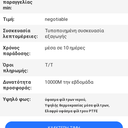
παραγγελίας
ΈΛΕΓΧΟΣ
min:
Τιμή:
negotiable
ΜΑΣ
ΕΛΆΤΕ
Συσκευασία
Τυποποιημένη συσκευασία
λεπτομέρειες:
εξαγωγής
ΣΕ
Χρόνος
μέσα σε 10 ημέρες
ΕΠΑΦΉ
παράδοσης:
ΜΕ
Όροι
T/T
πληρωμής:
ΖΗΤΉΣΤΕ
Δυνατότητα
10000M την εβδομάδα
ΈΝΑ
προσφοράς:
ΑΠΌΣΠΑΣΜΑ
Υψηλό φως:
,
ύφασμα φίλτρων νερού
,
Υψηλής θερμοκρασίας μέσα φίλτρων
Ελαφρύ υφάσμα φίλτρου PTFE
SITEMAP