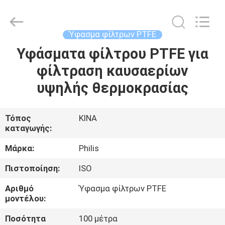
Philis
Filter
Technology
Co.,
Ltd..
Ύφασμα φίλτρων PTFE
All
Rights
Υφάσματα φίλτρου PTFE για
ΣΠΊΤΙ
Reserved.
φίλτραση καυσαερίων
ΠΡΟΪΌΝΤΑ
υψηλής θερμοκρασίας
ΠΕΡΊΠΟΥ
Τόπος
ΚΙΝΑ
καταγωγής:
ΕΜΕΊΣ
Μάρκα:
Philis
ΓΎΡΟΣ
Πιστοποίηση:
ISO
ΕΡΓΟΣΤΑΣΊΩΝ
Αριθμό
Ύφασμα φίλτρων PTFE
μοντέλου:
ΠΟΙΟΤΙΚΌΣ
Ποσότητα
100 μέτρα