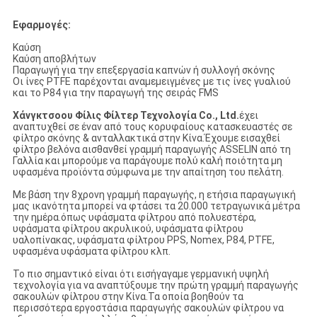
Εφαρμογές:
Καύση
Καύση αποβλήτων
Παραγωγή για την επεξεργασία καπνών ή συλλογή σκόνης
Οι ίνες PTFE παρέχονται αναμεμειγμένες με τις ίνες γυαλιού
και το P84 για την παραγωγή της σειράς FMS
Χάνγκτσοου Φίλις Φίλτερ Τεχνολογία Co., Ltd.
έχει
αναπτυχθεί σε έναν από τους κορυφαίους κατασκευαστές σε
φίλτρο σκόνης & ανταλλακτικά στην Κίνα.Έχουμε εισαχθεί
φίλτρο βελόνα αισθανθεί γραμμή παραγωγής ASSELIN από τη
Γαλλία και μπορούμε να παράγουμε πολύ καλή ποιότητα μη
υφασμένα προϊόντα σύμφωνα με την απαίτηση του πελάτη.
Με βάση την 8χρονη γραμμή παραγωγής, η ετήσια παραγωγική
μας ικανότητα μπορεί να φτάσει τα 20.000 τετραγωνικά μέτρα
την ημέρα.όπως υφάσματα φίλτρου από πολυεστέρα,
υφάσματα φίλτρου ακρυλικού, υφάσματα φίλτρου
υαλοπίνακας, υφάσματα φίλτρου PPS, Nomex, P84, PTFE,
υφασμένα υφάσματα φίλτρου κλπ.
Το πιο σημαντικό είναι ότι εισήγαγαμε γερμανική υψηλή
τεχνολογία για να αναπτύξουμε την πρώτη γραμμή παραγωγής
σακουλών φίλτρου στην Κίνα.Τα οποία βοηθούν τα
περισσότερα εργοστάσια παραγωγής σακουλών φίλτρου να