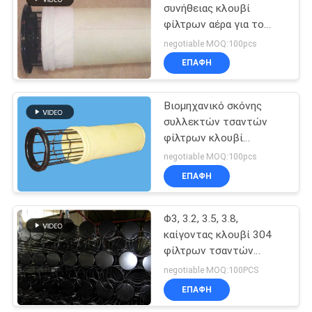
συνήθειας κλουβί
φίλτρων αέρα για το
χάλυβα άνθρακα
negotiable MOQ:100pcs
τσαντών φίλτρων
ΕΠΑΦΉ
συλλεκτών σκόνης
Βιομηχανικό σκόνης
συλλεκτών τσαντών
φίλτρων κλουβί
φίλτρων πλευρών
negotiable MOQ:100pcs
κλουβιών καλυμμένο
ΕΠΑΦΉ
ψευδάργυρος
Φ3, 3.2, 3.5, 3.8,
καίγοντας κλουβί 304
φίλτρων τσαντών
σκόνης λεβήτων
negotiable MOQ:100PCS
άνθρακα 4 πάχους 316
ΕΠΑΦΉ
316L