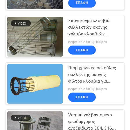
σκόνης
ΈΛΕΓΧΟΣ
ΕΠΑΦΉ
Σκόνη/υγρά κλουβιά
ΜΑΣ
συλλεκτών σκόνης
ΕΛΆΤΕ
χάλυβα κλουβιών
ΣΕ
τσαντών φίλτρων
negotiable MOQ:100pcs
βιομηχανικά
ΕΠΑΦΉ
ΕΠΑΦΉ
ΜΕ
Βιομηχανικές σακούλες
συλλέκτης σκόνης
ΖΗΤΉΣΤΕ
Φίλτρα κλουβιά για
υποστήριξη σακούλων
ΈΝΑ
negotiable MOQ:100pcs
φίλτρων
ΕΠΑΦΉ
ΑΠΌΣΠΑΣΜΑ
Venturi γαλβανισμένο
SITEMAP
ψευδάργυρος
ανοξείδωτο 304, 316,