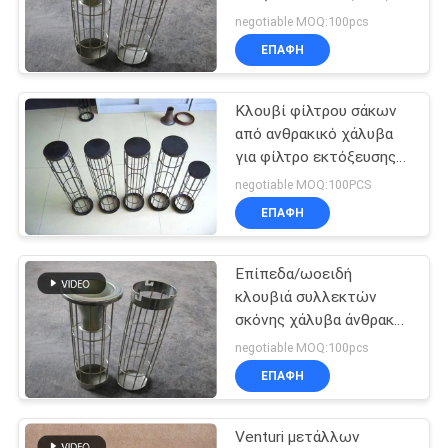
316L κλουβιών φίλτρων
PRIVACY
negotiable MOQ:100pcs
τσαντών φίλτρων
ΕΠΑΦΉ
POLICY
σκόνης
Κλουβί φίλτρου σάκων
από ανθρακικό χάλυβα
για φίλτρο εκτόξευσης
με γαλβανισμένο ή
negotiable MOQ:100PCS
επικαλυμμένο με πυρίτιο
ΕΠΑΦΉ
φινίρισμα
Επίπεδα/ωοειδή
κλουβιά συλλεκτών
σκόνης χάλυβα άνθρακα
κλουβιών φίλτρων
negotiable MOQ:100pcs
τσαντών με Venturi
ΕΠΑΦΉ
Venturi μετάλλων