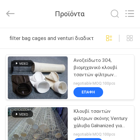
Philis
Filter
Technology
Προϊόντα
Co.,
Ltd..
All
Rights
ΣΠΊΤΙ
Reserved.
filter bag cages and venturi διαδικτυακή κατασκευή
ΠΡΟΪΌΝΤΑ
Ανοξείδωτο 304,
βιομηχανικό κλουβί
ΠΕΡΊΠΟΥ
τσαντών φίλτρων
ΕΜΕΊΣ
συλλεκτών αέρα
negotiable MOQ:100pcs
κλουβιών φίλτρων
ΕΠΑΦΉ
τσαντών 316
ΓΎΡΟΣ
Κλουβί τσαντών
ΕΡΓΟΣΤΑΣΊΩΝ
φίλτρων σκόνης Ventury
χάλυβα Galnanized για
ΠΟΙΟΤΙΚΌΣ
το σπίτι τσαντών
negotiable MOQ:100pcs